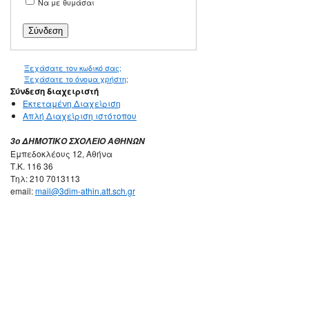
Να με θυμάσαι
Ξεχάσατε τον κωδικό σας;
Ξεχάσατε το όνομα χρήστη;
Σύνδεση διαχειριστή
Εκτεταμένη Διαχείριση
Απλή Διαχείριση ιστότοπου
3ο ΔΗΜΟΤΙΚΟ ΣΧΟΛΕΙΟ ΑΘΗΝΩΝ
Εμπεδοκλέους 12, Αθήνα
Τ.Κ. 116 36
Τηλ: 210 7013113
email:
mail@3dim-athin.att.sch.gr