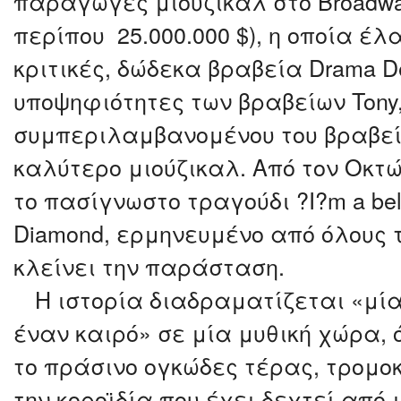
παραγωγές μιούζικαλ στο Broadwa
περίπου 25.000.000 $), η οποία έλ
κριτικές, δώδεκα βραβεία Drama D
υποψηφιότητες των βραβείων Tony
συμπεριλαμβανομένου του βραβεί
καλύτερο μιούζικαλ. Από τον Οκτώ
το πασίγνωστο τραγούδι ?I?m a beli
Diamond, ερμηνευμένο από όλους τ
κλείνει την παράσταση.
Η ιστορία διαδραματίζεται «μί
έναν καιρό» σε μία μυθική χώρα, 
το πράσινο ογκώδες τέρας, τρομ
την κοροϊδία που έχει δεχτεί από 